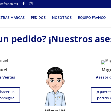
nesfranco.mx
STRAS MARCAS
PEDIDOS
NOSOTROS
EQUIPO FRANCO
un pedido? ¡Nuestros ase
uel
Migu
e Ventas
Asesor 
 hacer un
¿Quieres
conmigo?
pedido 
Miguel M.